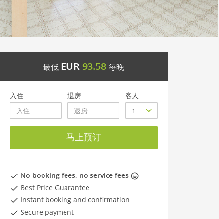
EUR
93.58
最低
每晚
入住
退房
客人
马上预订
No booking fees, no service fees
Best Price Guarantee
Instant booking and confirmation
Secure payment