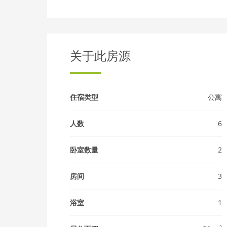
关于此房源
住宿类型
公寓
人数
6
卧室数量
2
房间
3
浴室
1