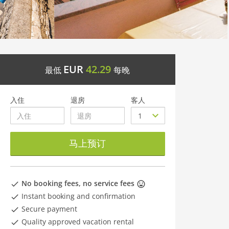
EUR
42.29
最低
每晚
入住
退房
客人
马上预订
No booking fees, no service fees
Instant booking and confirmation
Secure payment
Quality approved vacation rental