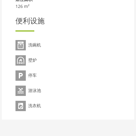
126 m²
便利设施
洗碗机
壁炉
停车
游泳池
洗衣机