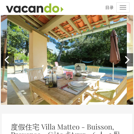
度假住宅 Villa Matteo - Buisson,