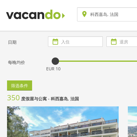
入
退
日期
住
房
每晚均价
EUR 10
筛选条件
350
度假屋与公寓 -
科西嘉岛, 法国