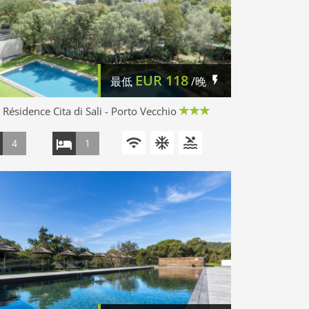
EUR
118
最低
/晚
ésidence Cita di Sali - Porto Vecchio
4
1