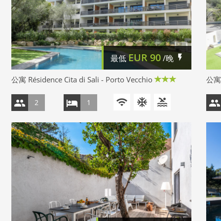
EUR
90
最低
/晚
公寓 Résidence Cita di Sali - Porto Vecchio
公寓 R
2
1