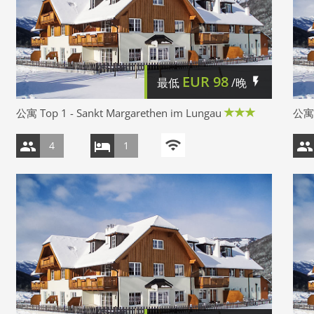
EUR
98
最低
/晚
公寓 Top 1 - Sankt Margarethen im Lungau
公寓 
4
1