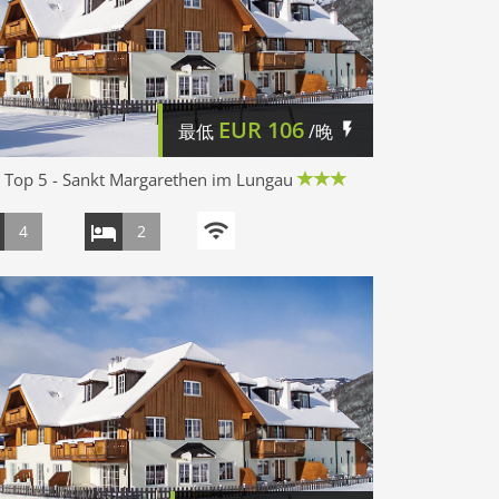
EUR
106
最低
/晚
Top 5 - Sankt Margarethen im Lungau
4
2