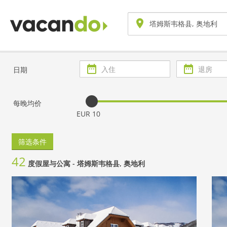
入
退
日期
住
房
每晚均价
EUR 10
筛选条件
42
度假屋与公寓 -
塔姆斯韦格县, 奥地利