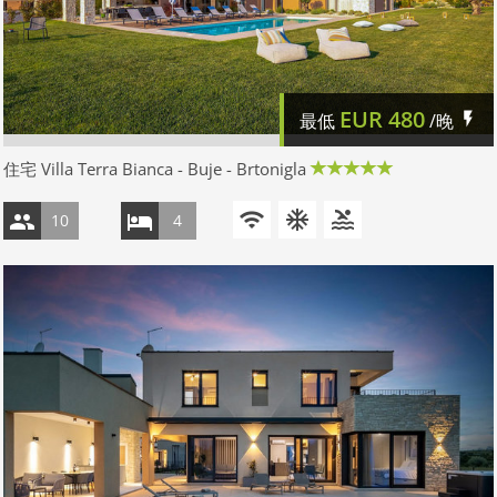
EUR
480
最低
/晚
住宅 Villa Terra Bianca - Buje - Brtonigla
10
4