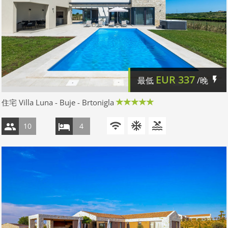
EUR
337
最低
/晚
住宅 Villa Luna - Buje - Brtonigla
10
4