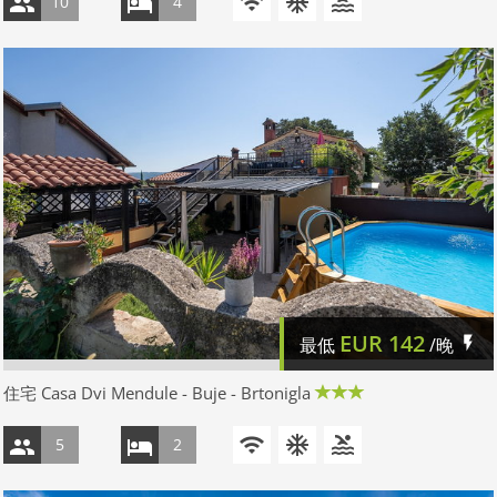
10
4
EUR
142
最低
/晚
住宅 Casa Dvi Mendule - Buje - Brtonigla
5
2