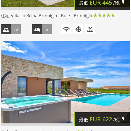
EUR
445
最低
/晚
住宅 Villa La Reina Brtonigla - Buje - Brtonigla
13
5
EUR
622
最低
/晚