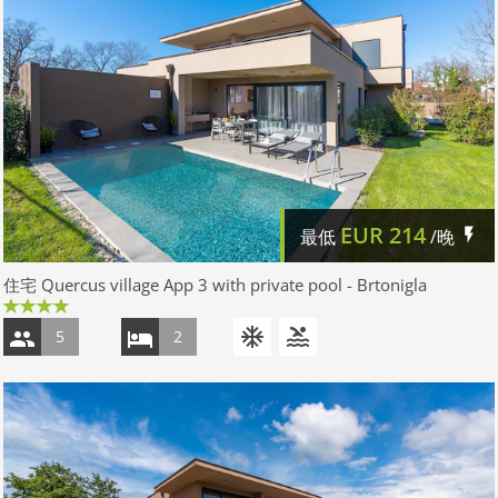
EUR
214
最低
/晚
住宅 Quercus village App 3 with private pool - Brtonigla
5
2