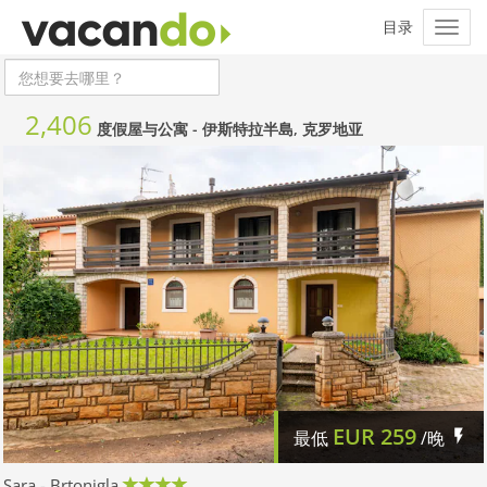
2,406
度假屋与公寓 -
伊斯特拉半島, 克罗地亚
EUR
259
最低
/晚
Sara - Brtonigla