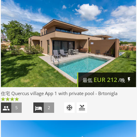
EUR
212
最低
/晚
住宅 Quercus village App 1 with private pool - Brtonigla
5
2