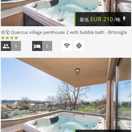
EUR
210
最低
/晚
住宅 Quercus village penthouse 2 with bubble bath - Brtonigla
5
2