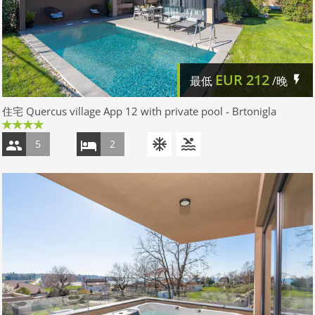
EUR
212
最低
/晚
住宅 Quercus village App 12 with private pool - Brtonigla
5
2