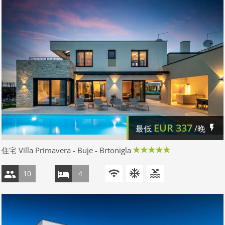
EUR
337
最低
/晚
住宅 Villa Primavera - Buje - Brtonigla
10
4