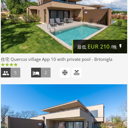
EUR
210
最低
/晚
住宅 Quercus village App 10 with private pool - Brtonigla
5
2