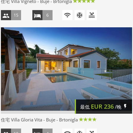
住宅 Villa Vigneto - Buje - Brtonigla
15
6
EUR
236
最低
/晚
住宅 Villa Gloria Vita - Buje - Brtonigla