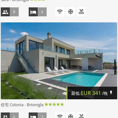
8
4
EUR
341
最低
/晚
住宅 Colonia - Brtonigla
6
3