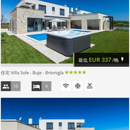
EUR
337
最低
/晚
住宅 Villa Sole - Buje - Brtonigla
10
4