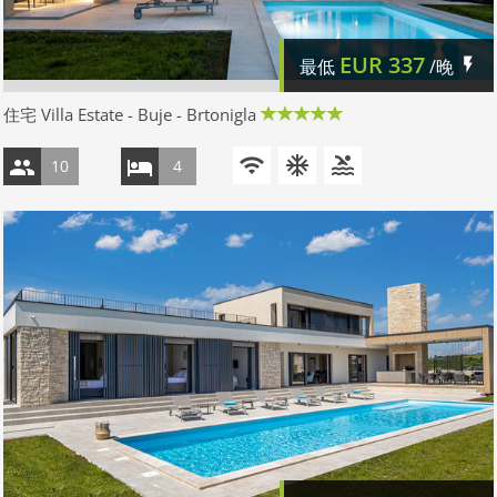
EUR
337
最低
/晚
住宅 Villa Estate - Buje - Brtonigla
10
4