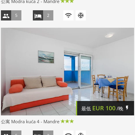
公寓 Modra kuća 2 - Mandre
5
2
EUR
100
最低
/晚
公寓 Modra kuća 4 - Mandre