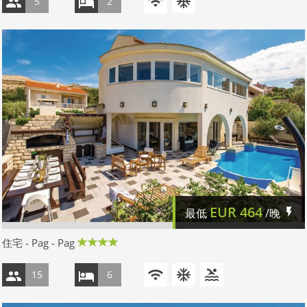
5
2
EUR
464
最低
/晚
住宅 - Pag - Pag
15
6