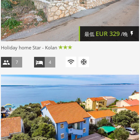
EUR
329
最低
/晚
Holiday home Star - Kolan
7
4