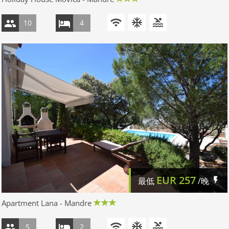
10
4
EUR
257
最低
/晚
Apartment Lana - Mandre
5
2