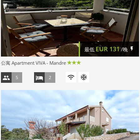
EUR
131
最低
/晚
公寓 Apartment VIVA - Mandre
5
2