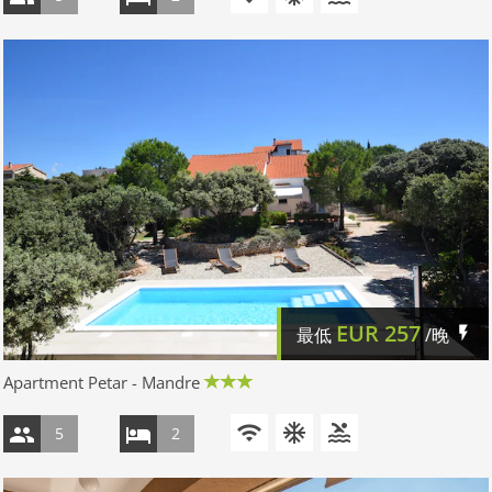
EUR
257
最低
/晚
Apartment Petar - Mandre
5
2