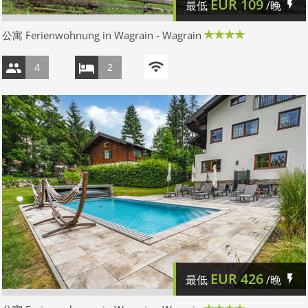
EUR
109
最低
/晚
公寓 Ferienwohnung in Wagrain - Wagrain
4
2
EUR
426
最低
/晚