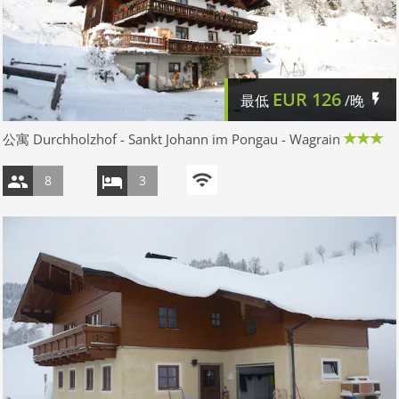
EUR
126
最低
/晚
公寓 Durchholzhof - Sankt Johann im Pongau - Wagrain
8
3