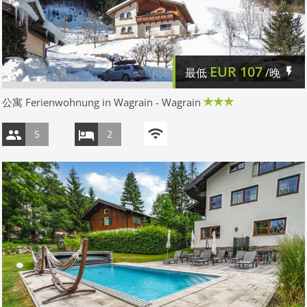
EUR
107
最低
/晚
公寓 Ferienwohnung in Wagrain - Wagrain
5
2