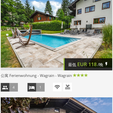
EUR
118
最低
/晚
公寓 Ferienwohnung - Wagrain - Wagrain
4
1