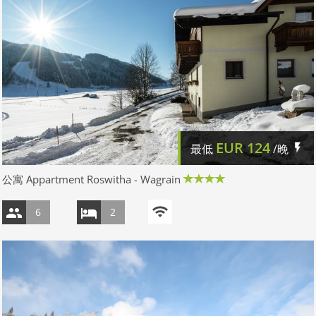
EUR
124
最低
/晚
公寓 Appartment Roswitha - Wagrain
6
2