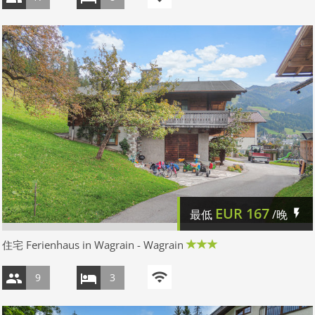
EUR
167
最低
/晚
住宅 Ferienhaus in Wagrain - Wagrain
9
3