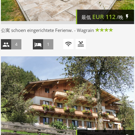
EUR
112
最低
/晚
公寓 schoen eingerichtete Ferienw. - Wagrain
4
1