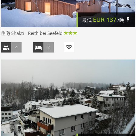
EUR
137
最低
/晚
住宅 Shakti - Reith bei Seefeld
4
2