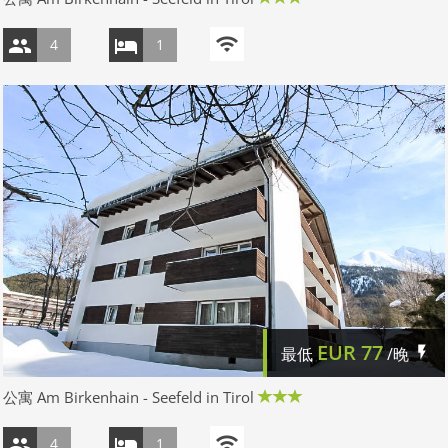
4
1
EUR
77
最低
/晚
公寓 Am Birkenhain - Seefeld in Tirol
4
1