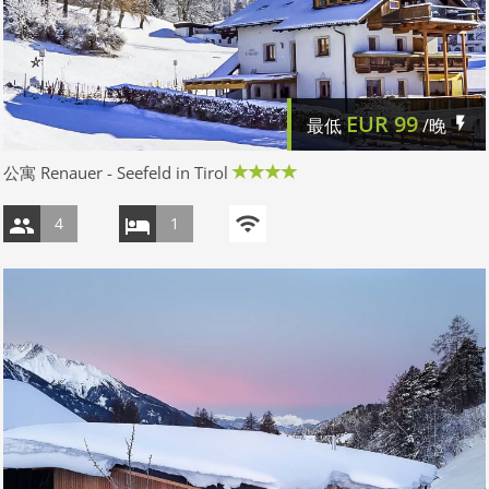
EUR
99
最低
/晚
公寓 Renauer - Seefeld in Tirol
4
1