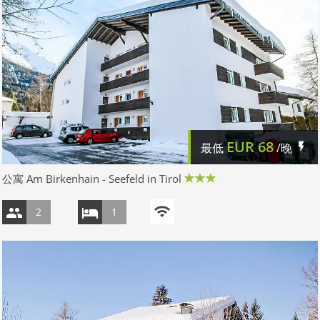
EUR
68
最低
/晚
公寓 Am Birkenhain - Seefeld in Tirol
2
1