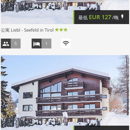
EUR
127
最低
/晚
公寓 Liebl - Seefeld in Tirol
5
1