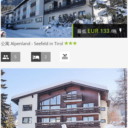
EUR
133
最低
/晚
公寓 Alpenland - Seefeld in Tirol
5
2