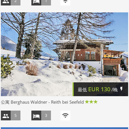
2
1
EUR
130
最低
/晚
公寓 Berghaus Waldner - Reith bei Seefeld
5
3