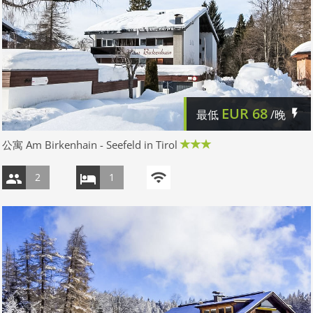
EUR
68
最低
/晚
公寓 Am Birkenhain - Seefeld in Tirol
2
1