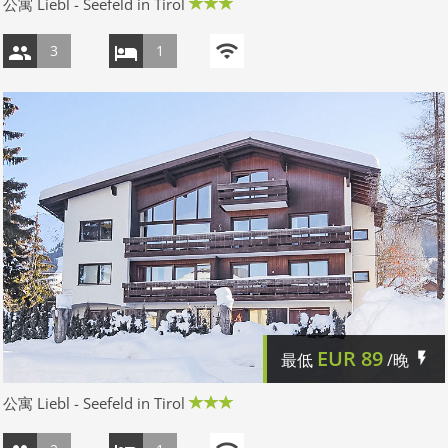
公寓 Liebl - Seefeld in Tirol
3
1
EUR
89
最低
/晚
公寓 Liebl - Seefeld in Tirol