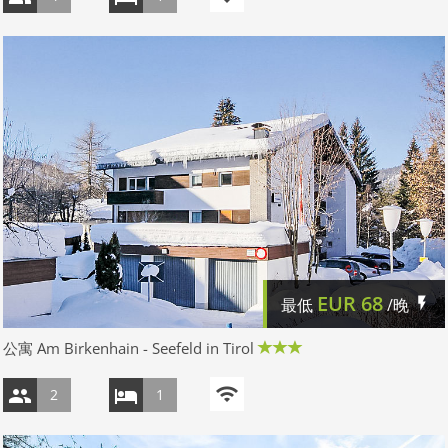
EUR
68
最低
/晚
公寓 Am Birkenhain - Seefeld in Tirol
2
1