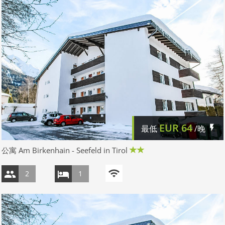
EUR
64
最低
/晚
公寓 Am Birkenhain - Seefeld in Tirol
2
1