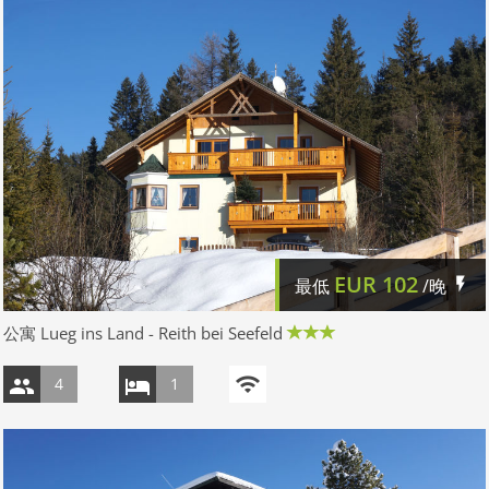
EUR
102
最低
/晚
公寓 Lueg ins Land - Reith bei Seefeld
4
1