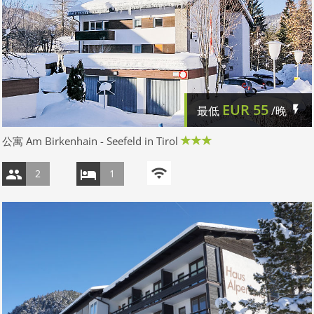
EUR
55
最低
/晚
公寓 Am Birkenhain - Seefeld in Tirol
2
1