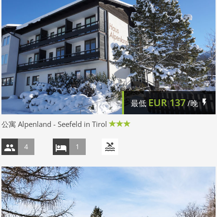
EUR
137
最低
/晚
公寓 Alpenland - Seefeld in Tirol
4
1