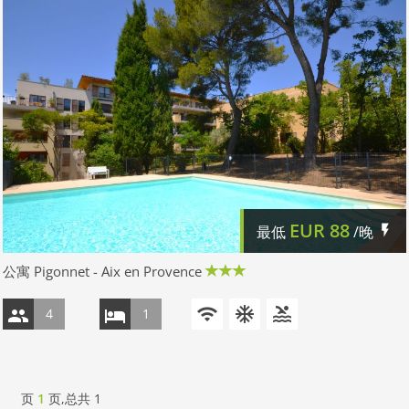
EUR
88
最低
/晚
公寓 Pigonnet - Aix en Provence
4
1
页
1
页,总共
1