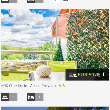
EUR
59
最低
/晚
公寓 Chez Lucie - Aix en Provence
2
1