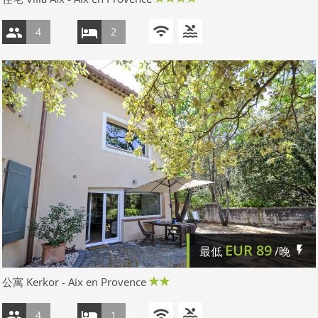
4
2
EUR
89
最低
/晚
公寓 Kerkor - Aix en Provence
4
1