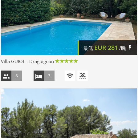
EUR
281
最低
/晚
Villa GUIOL - Draguignan
6
3