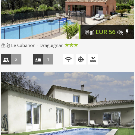
EUR
56
最低
/晚
住宅 Le Cabanon - Draguignan
2
1