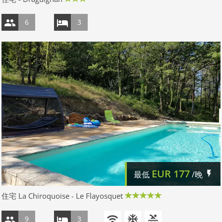
6
3
EUR
177
最低
/晚
住宅 La Chiroquoise - Le Flayosquet
9
3