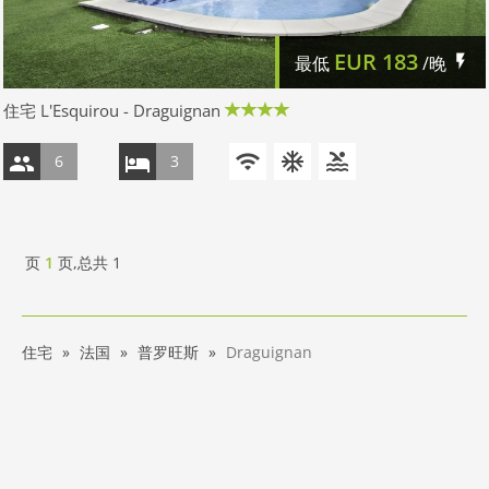
EUR
183
最低
/晚
住宅 L'Esquirou - Draguignan
6
3
页
1
页,总共
1
住宅
法国
普罗旺斯
Draguignan