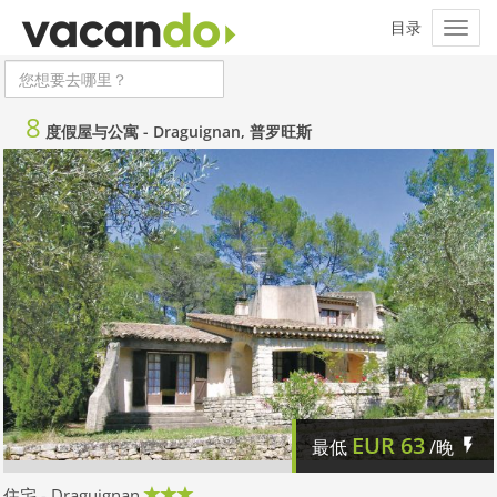
8
度假屋与公寓 -
Draguignan, 普罗旺斯
EUR
63
最低
/晚
住宅 - Draguignan