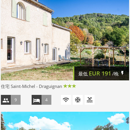
EUR
191
最低
/晚
住宅 Saint-Michel - Draguignan
9
4