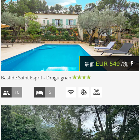
EUR
549
最低
/晚
Bastide Saint Esprit - Draguignan
10
5