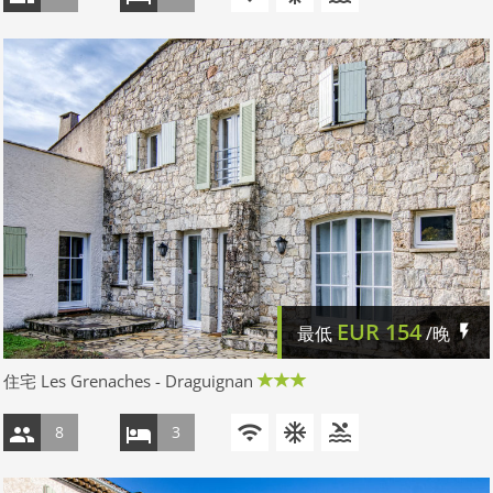
EUR
154
最低
/晚
住宅 Les Grenaches - Draguignan
8
3