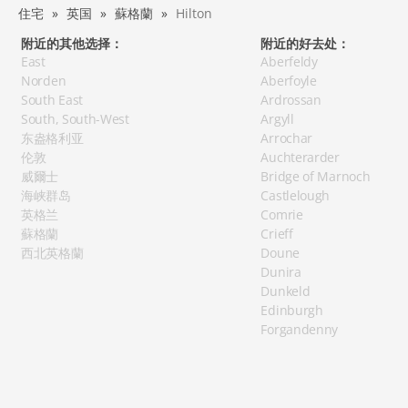
住宅
英国
蘇格蘭
Hilton
附近的其他选择：
附近的好去处：
East
Aberfeldy
Norden
Aberfoyle
South East
Ardrossan
South, South-West
Argyll
东盎格利亚
Arrochar
伦敦
Auchterarder
威爾士
Bridge of Marnoch
海峡群岛
Castlelough
英格兰
Comrie
蘇格蘭
Crieff
西北英格蘭
Doune
Dunira
Dunkeld
Edinburgh
Forgandenny