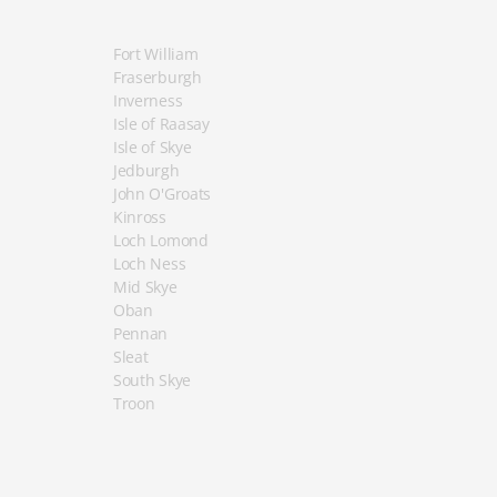
Fort William
Fraserburgh
Inverness
Isle of Raasay
Isle of Skye
Jedburgh
John O'Groats
Kinross
Loch Lomond
Loch Ness
Mid Skye
Oban
Pennan
Sleat
South Skye
Troon