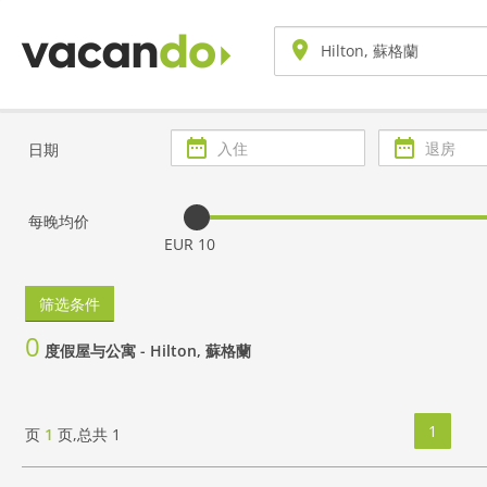
入
退
日期
住
房
每晚均价
EUR 10
筛选条件
0
度假屋与公寓 -
Hilton, 蘇格蘭
1
页
1
页,总共
1