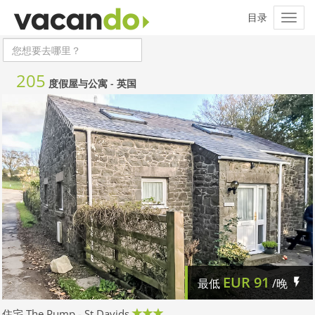
205
度假屋与公寓 -
英国
EUR
91
最低
/晚
住宅 The Pump - St Davids