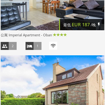
EUR
187
最低
/晚
公寓 Imperial Apartment - Oban
2
1