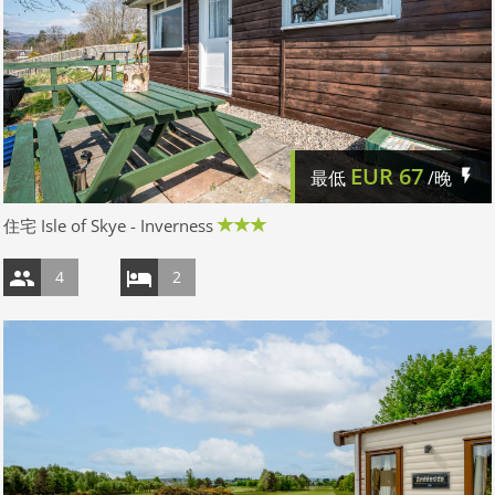
EUR
67
最低
/晚
住宅 Isle of Skye - Inverness
4
2