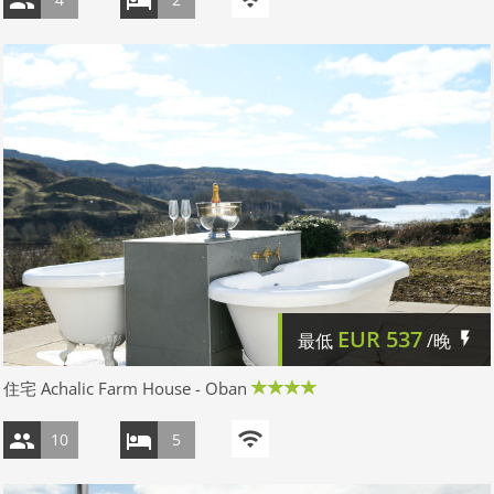
EUR
537
最低
/晚
住宅 Achalic Farm House - Oban
10
5