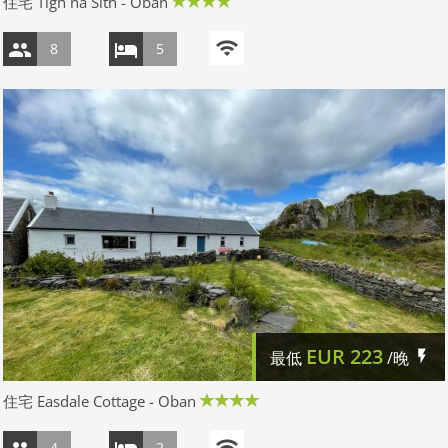
住宅 Tigh na Sith - Oban
8
5
EUR
223
最低
/晚
住宅 Easdale Cottage - Oban
4
2