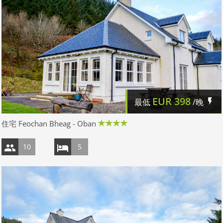
EUR
398
最低
/晚
住宅 Feochan Bheag - Oban
10
5