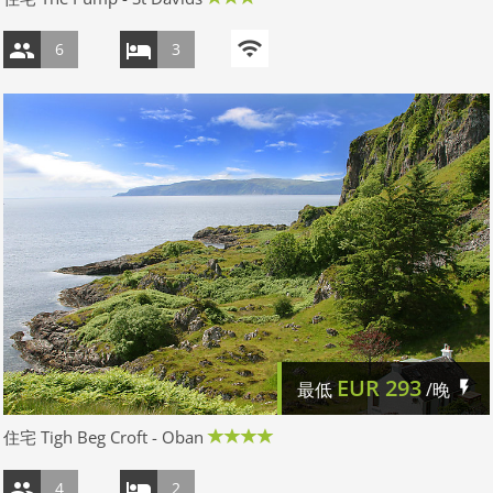
6
3
EUR
293
最低
/晚
住宅 Tigh Beg Croft - Oban
4
2