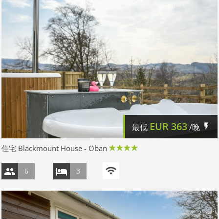
EUR
363
最低
/晚
住宅 Blackmount House - Oban
6
3