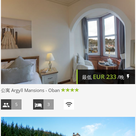
EUR
233
最低
/晚
公寓 Argyll Mansions - Oban
5
3