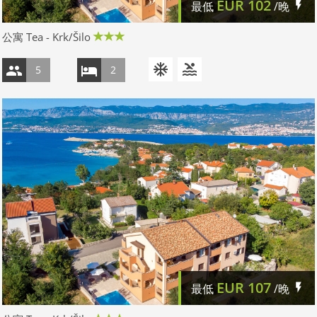
EUR
102
最低
/晚
公寓 Tea - Krk/Šilo
5
2
EUR
107
最低
/晚