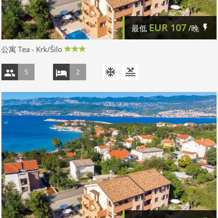
EUR
107
最低
/晚
公寓 Tea - Krk/Šilo
5
2