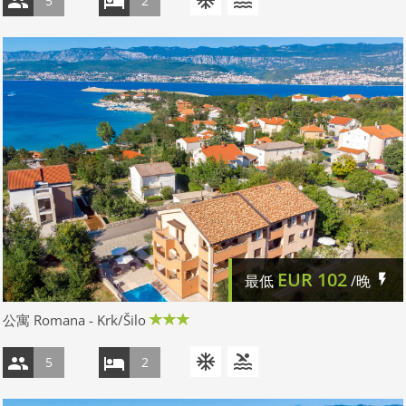
5
2
EUR
102
最低
/晚
公寓 Romana - Krk/Šilo
5
2