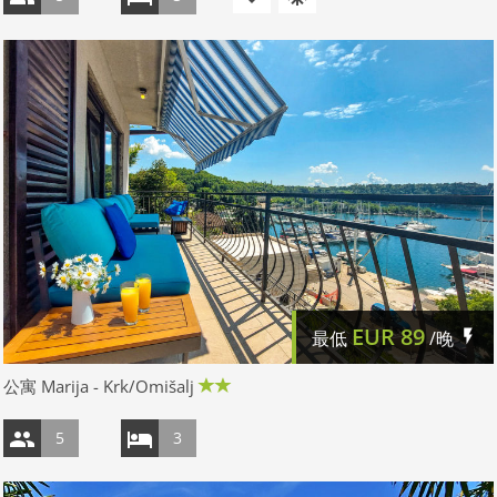
EUR
89
最低
/晚
公寓 Marija - Krk/Omišalj
5
3