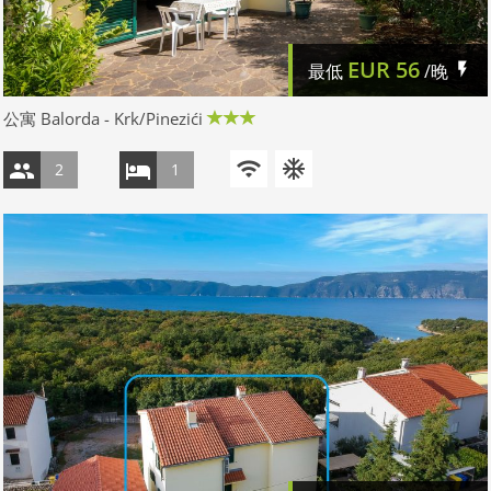
EUR
56
最低
/晚
公寓 Balorda - Krk/Pinezići
2
1