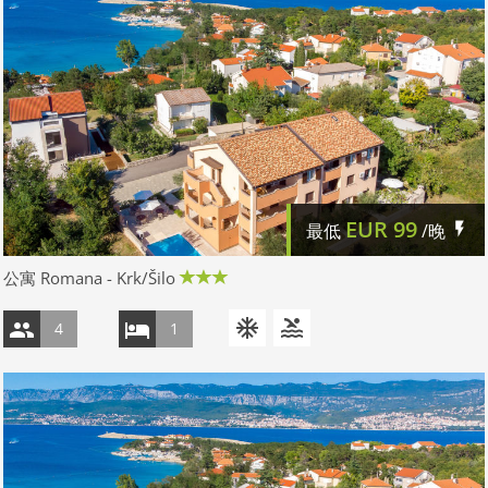
EUR
99
最低
/晚
公寓 Romana - Krk/Šilo
4
1