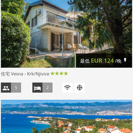
EUR
124
最低
/晚
住宅 Vesna - Krk/Njivice
5
2