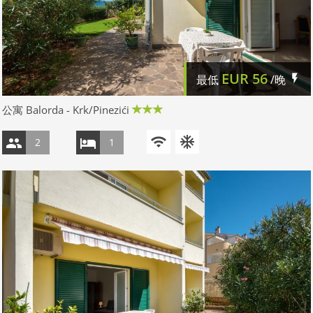
EUR
56
最低
/晚
公寓 Balorda - Krk/Pinezići
2
1