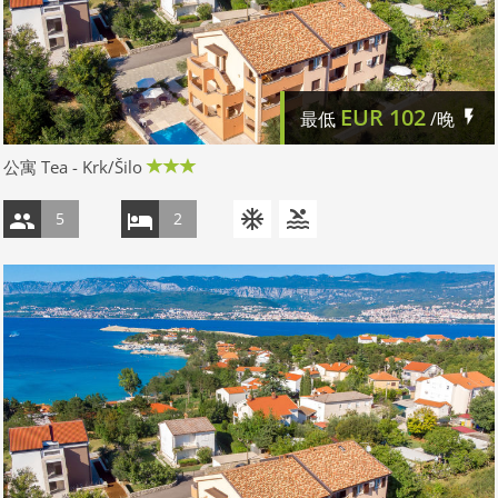
EUR
102
最低
/晚
公寓 Tea - Krk/Šilo
5
2