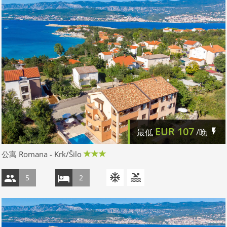
EUR
107
最低
/晚
公寓 Romana - Krk/Šilo
5
2