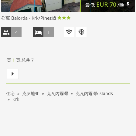
EUR
70
最低
/晚
公寓 Balorda - Krk/Pinezići
4
1
页
1
页,总共
7
住宅
克罗地亚
克瓦內爾灣
克瓦內爾灣/Islands
Krk