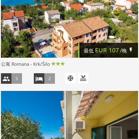
EUR
107
最低
/晚
公寓 Romana - Krk/Šilo
5
2