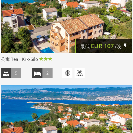
EUR
107
最低
/晚
公寓 Tea - Krk/Šilo
5
2