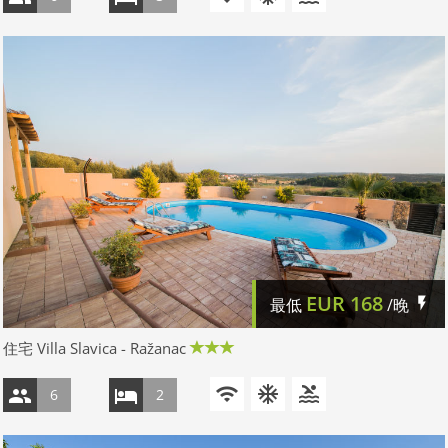
EUR
168
最低
/晚
住宅 Villa Slavica - Ražanac
6
2