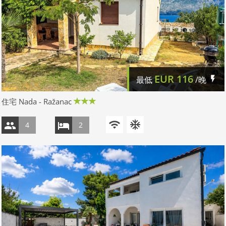
EUR
116
最低
/晚
住宅 Nada - Ražanac
4
2