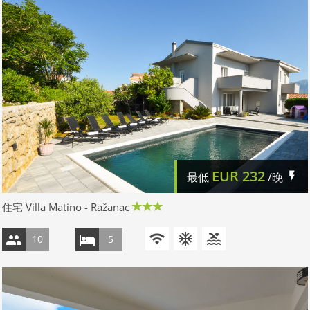
EUR
232
最低
/晚
住宅 Villa Matino - Ražanac
10
5