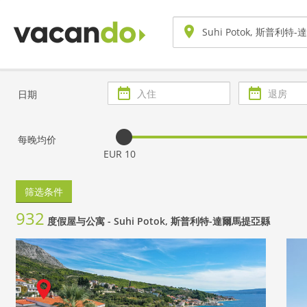
入
退
日期
住
房
每晚均价
EUR 10
筛选条件
932
度假屋与公寓 -
Suhi Potok, 斯普利特-達爾馬提亞縣