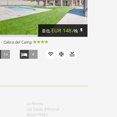
EUR
148
最低
/晚
- Cabra del Camp
14
4
La Pineda
Les Cases d'Alcanar
Miami Platja