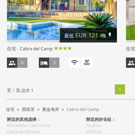
EUR
121
最低
/晚
住宅 - Cabra del Camp
住宅 
6
3
1
页
1
页,总共
1
住宅
西班牙
黄金海岸
Cabra del Camp
附近的其他选择：
附近的好去处：
Barcelona Costa Norte
Alcanar
Costa de Almería
Altafulla