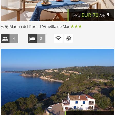
EUR
70
最低
/晚
公寓 Marina del Port - L'Ametlla de Mar
4
2