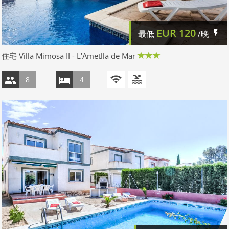
EUR
120
最低
/晚
住宅 Villa Mimosa II - L'Ametlla de Mar
8
4