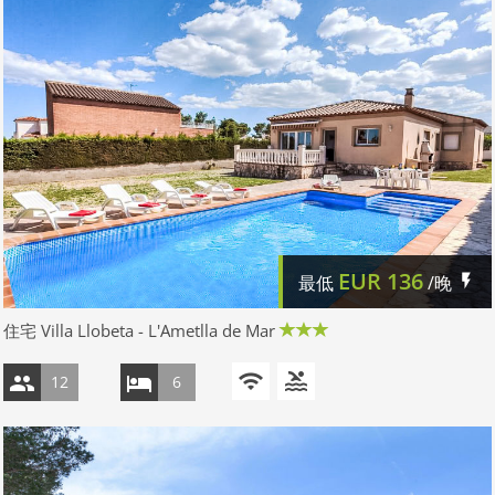
EUR
136
最低
/晚
住宅 Villa Llobeta - L'Ametlla de Mar
12
6