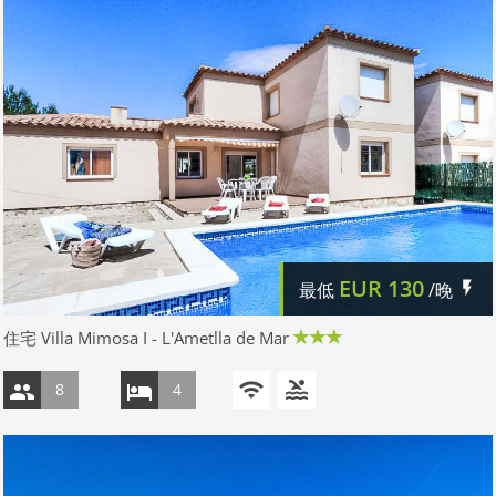
EUR
130
最低
/晚
住宅 Villa Mimosa I - L'Ametlla de Mar
8
4