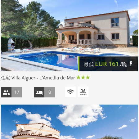
EUR
161
最低
/晚
住宅 Villa Alguer - L'Ametlla de Mar
17
8