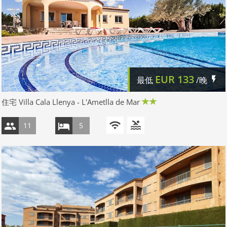
EUR
133
最低
/晚
住宅 Villa Cala Llenya - L'Ametlla de Mar
11
5