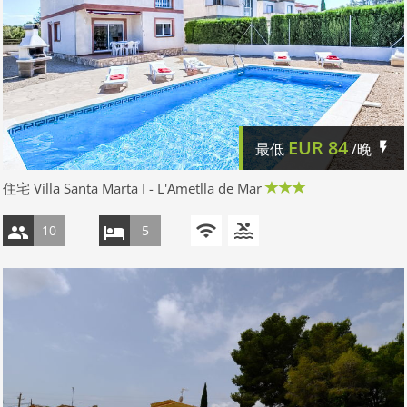
EUR
84
最低
/晚
住宅 Villa Santa Marta I - L'Ametlla de Mar
10
5