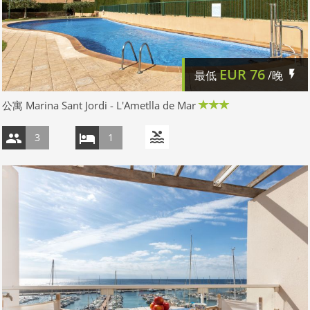
EUR
76
最低
/晚
公寓 Marina Sant Jordi - L'Ametlla de Mar
3
1