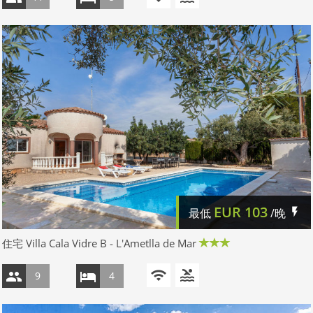
EUR
103
最低
/晚
住宅 Villa Cala Vidre B - L'Ametlla de Mar
9
4