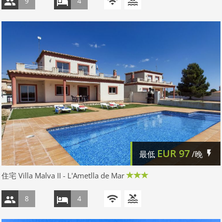
9
4
EUR
97
最低
/晚
住宅 Villa Malva II - L'Ametlla de Mar
8
4