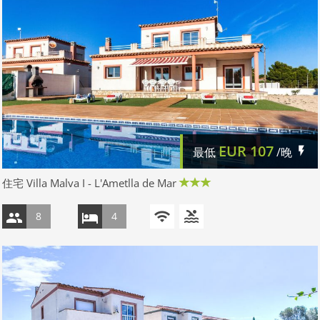
EUR
107
最低
/晚
住宅 Villa Malva I - L'Ametlla de Mar
8
4