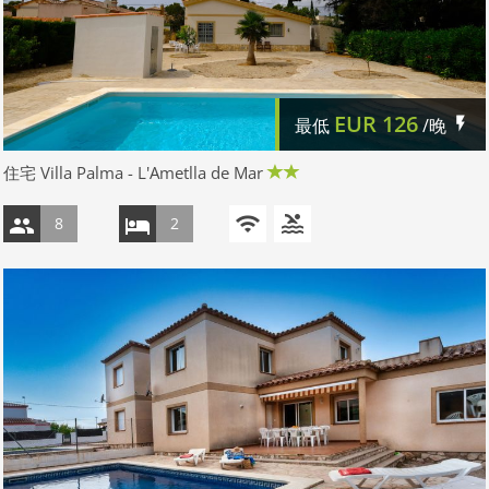
EUR
126
最低
/晚
住宅 Villa Palma - L'Ametlla de Mar
8
2