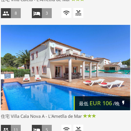
8
3
EUR
106
最低
/晚
住宅 Villa Cala Nova A - L'Ametlla de Mar
11
5