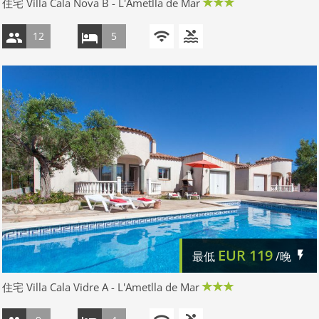
住宅 Villa Cala Nova B - L'Ametlla de Mar
12
5
EUR
119
最低
/晚
住宅 Villa Cala Vidre A - L'Ametlla de Mar