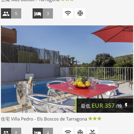
5
3
EUR
357
最低
/晚
住宅 Villa Pedro - Els Boscos de Tarragona
8
4