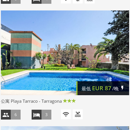
EUR
87
最低
/晚
公寓 Playa Tarraco - Tarragona
6
3