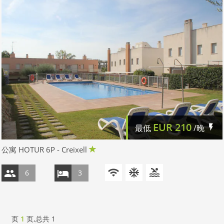
EUR
210
最低
/晚
公寓 HOTUR 6P - Creixell
6
3
页
1
页,总共
1