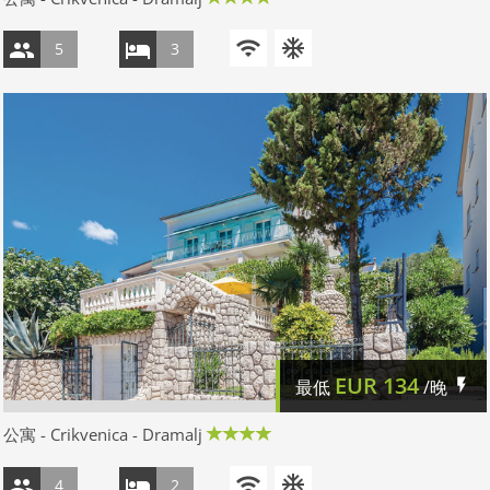
5
3
EUR
134
最低
/晚
公寓 - Crikvenica - Dramalj
4
2