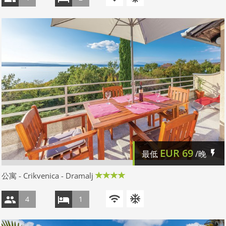
EUR
69
最低
/晚
公寓 - Crikvenica - Dramalj
4
1