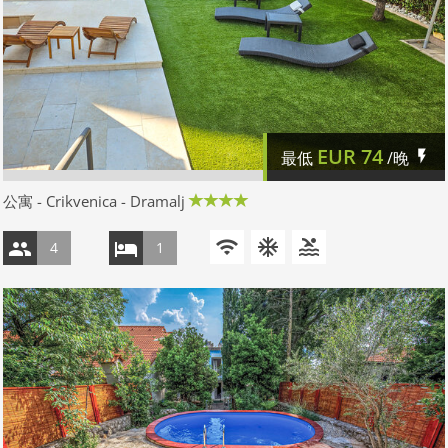
EUR
74
最低
/晚
公寓 - Crikvenica - Dramalj
4
1