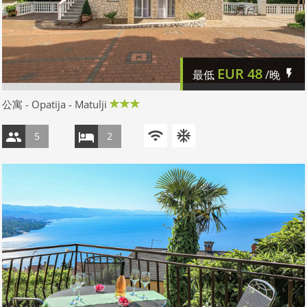
EUR
48
最低
/晚
公寓 - Opatija - Matulji
5
2