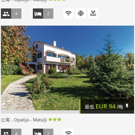
4
2
EUR
94
最低
/晚
公寓 - Opatija - Matulji
4
2