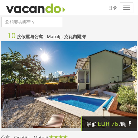
10
度假屋与公寓 -
Matulji, 克瓦內爾灣
EUR
76
最低
/晚
公寓 - Opatija - Matulji