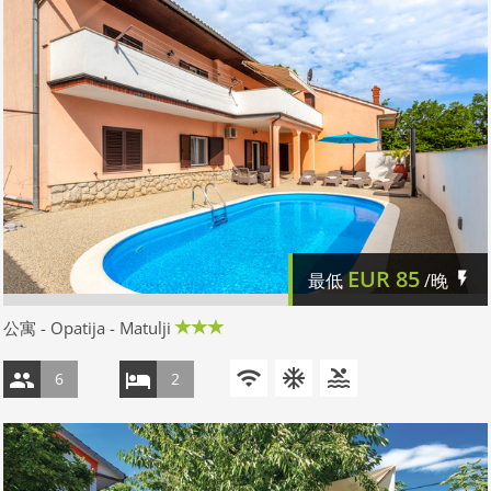
EUR
85
最低
/晚
公寓 - Opatija - Matulji
6
2