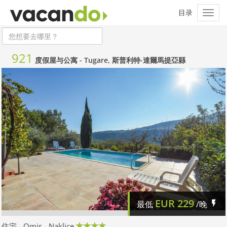
921
度假屋与公寓 -
Tugare, 斯普利特-達爾馬提亞縣
EUR
229
最低
/晚
住宅 - Omis - Naklice