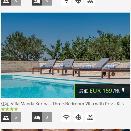
8
3
EUR
159
最低
/晚
住宅 Villa Manda Korina - Three-Bedroom Villa with Priv - Klis
5
3