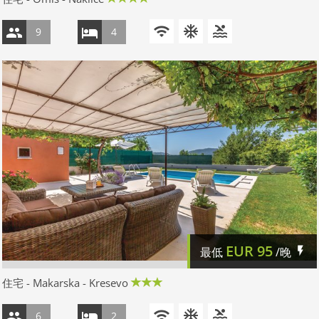
9
4
EUR
95
最低
/晚
住宅 - Makarska - Kresevo
6
2