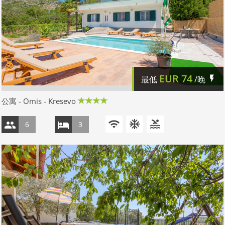
EUR
74
最低
/晚
公寓 - Omis - Kresevo
6
3