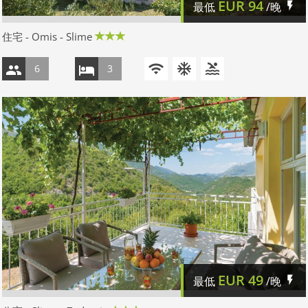
EUR
94
最低
/晚
住宅 - Omis - Slime
6
3
EUR
49
最低
/晚