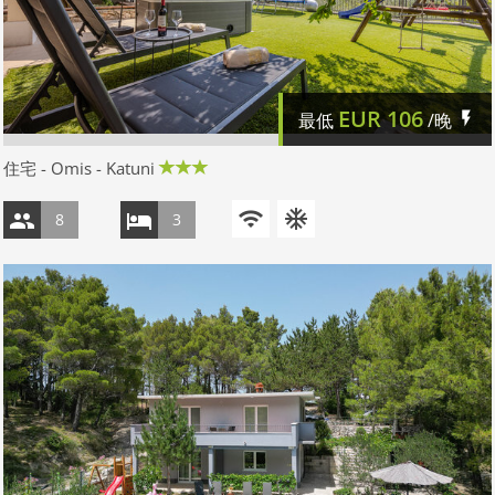
EUR
106
最低
/晚
住宅 - Omis - Katuni
8
3