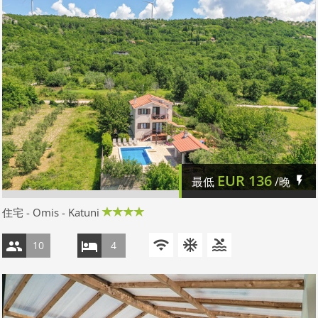
EUR
136
最低
/晚
住宅 - Omis - Katuni
10
4