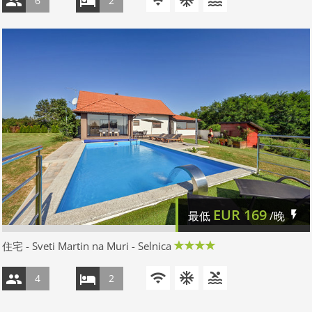
6
2
EUR
169
最低
/晚
住宅 - Sveti Martin na Muri - Selnica
4
2