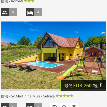
住宅 - Kornati
6
4
EUR
260
最低
/晚
住宅 - Sv.Martin na Muri - Selnica