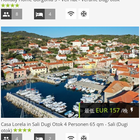
8
4
EUR
157
最低
/晚
Casa Lorela in Sali Dugi Otok 4 Personen 65 qm - Sali (Dugi
otok)
4
2