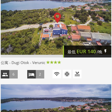
EUR
140
最低
/晚
公寓 - Dugi Otok - Verunic
6
2