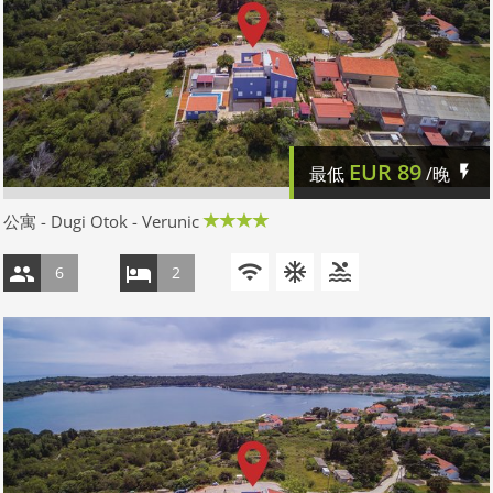
EUR
89
最低
/晚
公寓 - Dugi Otok - Verunic
6
2