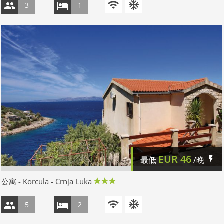
3
1
EUR
46
最低
/晚
公寓 - Korcula - Crnja Luka
5
2