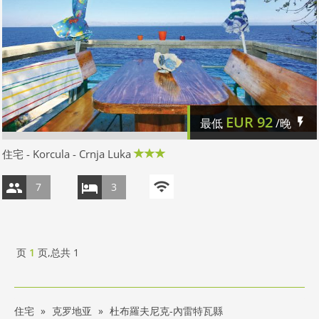
EUR
92
最低
/晚
住宅 - Korcula - Crnja Luka
7
3
页
1
页,总共
1
住宅
克罗地亚
杜布羅夫尼克-內雷特瓦縣