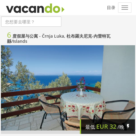
6
度假屋与公寓 -
Črnja Luka, 杜布羅夫尼克-內雷特瓦
縣/Islands
EUR
32
最低
/晚