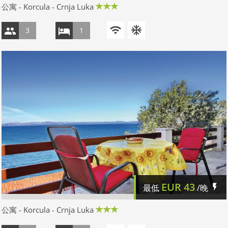
公寓 - Korcula - Crnja Luka
3
1
EUR
43
最低
/晚
公寓 - Korcula - Crnja Luka