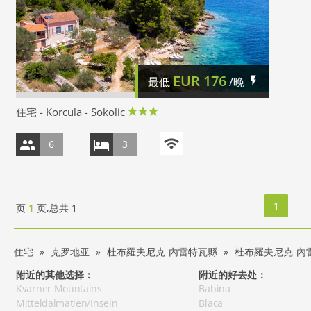
EUR
176
最低
/晚
住宅 - Korcula - Sokolic
6
3
1
页
1
页,总共
1
住宅
克罗地亚
杜布羅夫尼克-內雷特瓦縣
杜布羅夫尼克-內雷特
附近的其他选择：
附近的好去处：
Kvarner Mountains
Babina
Mitteldalmatien/Inseln
Blaca