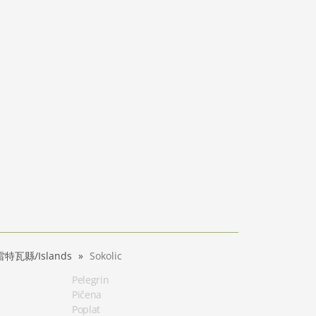
瓦縣/Islands
Sokolic
Pelegrin
Pičena
Poplat