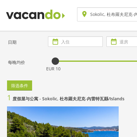
入
退
日期
住
房
每晚均价
EUR 10
筛选条件
1
度假屋与公寓 -
Sokolic, 杜布羅夫尼克-內雷特瓦縣/Islands