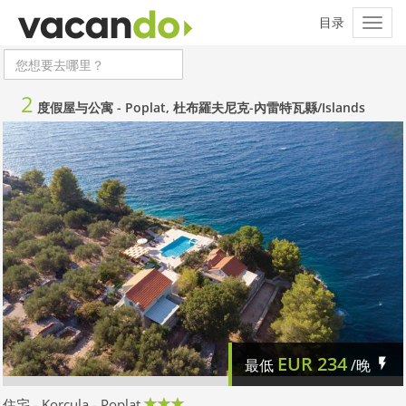
2
度假屋与公寓 -
Poplat, 杜布羅夫尼克-內雷特瓦縣/Islands
EUR
234
最低
/晚
住宅 - Korcula - Poplat